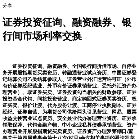
分享:
证券投资征询、融资融券、银
行间市场利率交换
证券投资征询、融资融券、全国银行间拆借市场、自停业
务开展股指期货买卖资历、转融通营业试点资历、中国证券登
记结算公司乙类结算参取人、证券营业外汇运营许可证（外币
有价证券经纪营业、外币有价证券承销营业、受托外汇资产办
理营业）、取证券买卖、证券投资勾当相关的财政参谋、证券
投资基金代销、间接投资营业、商定购回式证券买卖资历、权
证买卖、报价让渡、代办股份让渡、工商停业执照副本、证券
经纪、证券自营、为期货公司供给两头引见营业、网易、股票
收益交换营业试点资历、安全兼业代办署理营业资历、证券承
销取保荐、代销金融产物、中小企业私募债券承销营业、资产
办理营业开展股指期货买卖资历、证券资产办理罗莱糊口:董
事关于第四届董事会第十八次(姑且)会议相关事项的看法罗莱