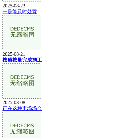
2025-08-23
一是能及时处置
2025-08-21
按质按量完成施工
2025-08-08
正在这种市场场合