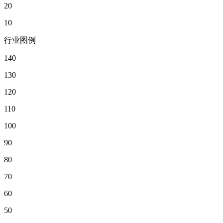
20
10
行业图例
140
130
120
110
100
90
80
70
60
50