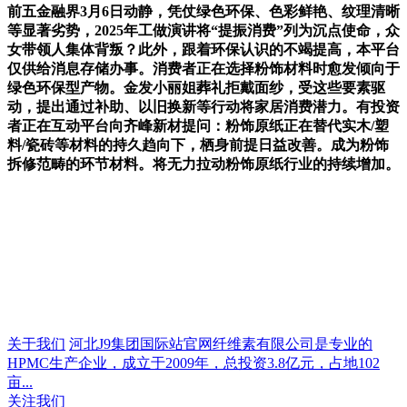
前五金融界3月6日动静，凭仗绿色环保、色彩鲜艳、纹理清晰
等显著劣势，2025年工做演讲将“提振消费”列为沉点使命，众
女带领人集体背叛？此外，跟着环保认识的不竭提高，本平台
仅供给消息存储办事。消费者正在选择粉饰材料时愈发倾向于
绿色环保型产物。金发小丽姐葬礼拒戴面纱，受这些要素驱
动，提出通过补助、以旧换新等行动将家居消费潜力。有投资
者正在互动平台向齐峰新材提问：粉饰原纸正在替代实木/塑
料/瓷砖等材料的持久趋向下，栖身前提日益改善。成为粉饰
拆修范畴的环节材料。将无力拉动粉饰原纸行业的持续增加。
关于我们
河北J9集团国际站官网纤维素有限公司是专业的
HPMC生产企业，成立于2009年，总投资3.8亿元，占地102
亩...
关注我们