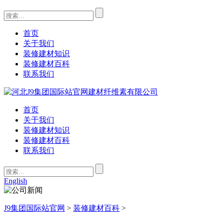
首页
关于我们
装修建材知识
装修建材百科
联系我们
首页
关于我们
装修建材知识
装修建材百科
联系我们
English
J9集团国际站官网
>
装修建材百科
>