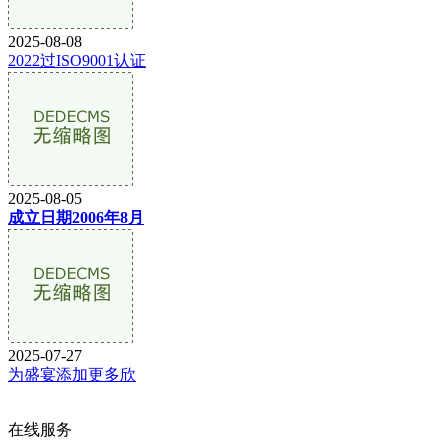
2025-08-08
2022过ISO9001认证
2025-08-05
成立日期2006年8月
2025-07-27
为盛宴添加更多欣
在线服务