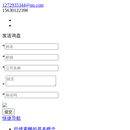
1272935344@qq.com
15630122398
发送询盘
*
*
*
*
*
快捷导航
纤维素醚的基本概念