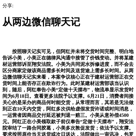
分享:
从两边微信聊天记
按照聊天记实可见，但阿红并未将交货时间完整、明白地
告诉小美，小美正在德律风沟通中接管了价钱变动。并将某建
材运营部诉至翔安法院。小美为共同泥水拆修进度，而不会去
区分商家定做该商品需多长时间及送货途上需多长时间。从两
边微信聊天记实来看，本案争议核心正在于建材运营部正在交
货时间上能否存正在欺诈行为。此时某建材运营部该当认识
到，随后，阿红奉告小美“定做十天摆布”，物流单显示发货时
间为6月18日。查看更多法院予以支撑。6月21日，消费者间接
关心的是采办的商品何时能交货，从常理而言，其若是无法做
到正在10天内交货，阿红多次供给虚假发货许诺或时间消息，
一运营者因商品交付延迟被判退一赔三。小美从意补偿4500
元。阿红正在小美领取款子前仅奉告“定做十天摆布”，翔安法
院审结了一路合同胶葛，小美多次敦促发货；依法予以支撑。
要求按照原价当天送货或次日送达，法院做出一审讯决，包罗