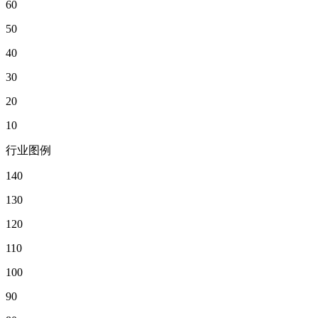
60
50
40
30
20
10
行业图例
140
130
120
110
100
90