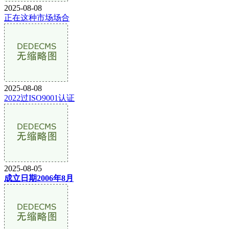
2025-08-08
正在这种市场场合
2025-08-08
2022过ISO9001认证
2025-08-05
成立日期2006年8月