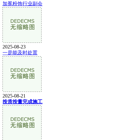
加冕粉饰行业副会
2025-08-23
一是能及时处置
2025-08-21
按质按量完成施工