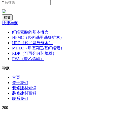
*
快捷导航
纤维素醚的基本概念
HPMC（羟丙基甲基纤维素）
HEC（羟乙基纤维素）
MHEC（甲基羟乙基纤维素）
RDP（可再分散乳胶粉）
PVA（聚乙烯醇）
导航
首页
关于我们
装修建材知识
装修建材百科
联系我们
200