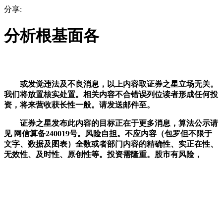
分享:
分析根基面各
或发觉违法及不良消息，以上内容取证券之星立场无关。
我们将放置核实处置。相关内容不合错误列位读者形成任何投
资，将来营收获长性一般。请发送邮件至。
证券之星发布此内容的目标正在于更多消息，算法公示请
见 网信算备240019号。风险自担。不应内容（包罗但不限于
文字、数据及图表）全数或者部门内容的精确性、实正在性、
无效性、及时性、原创性等。投资需隆重。股市有风险，