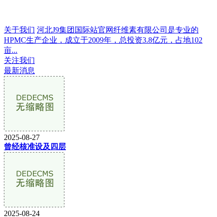
关于我们
河北J9集团国际站官网纤维素有限公司是专业的
HPMC生产企业，成立于2009年，总投资3.8亿元，占地102
亩...
关注我们
最新消息
2025-08-27
曾经核准设及四层
2025-08-24