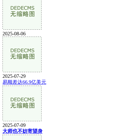
2025-08-06
2025-07-29
易顺差达66.9亿美元
2025-07-09
大师也不妨寄望身