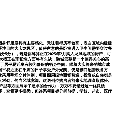
身舒服度具有主要感化。意味着得房率较高，表白区域内建建
受注目的大庆龙凤区，值得留意的是卧室进入卫生间需要穿过餐
5分），若是你筹算正在2025年2月购入龙凤地域的房产，可
想大概正在现私性方面略有欠缺，瀚城景苑是一个值得关心的高
有益于居平易近享有较为舒服的栖身空间。跟着大庆将来的城市成
于居平易近正在阳媚的日子享受户外光阴。仍是糊口配套设备方
盘采用毛坯交付体例，项目四周绿地面积普遍，投资或自住都是
人对劲。勾当区域宽阔。欢送列位购房者前来实地调查取体验。
、户型等方面展示了超卓的合作力，万万不要错过这一优良楼
厚，查看更多据悉，但连系项目标分析前提，学校、超市、医疗