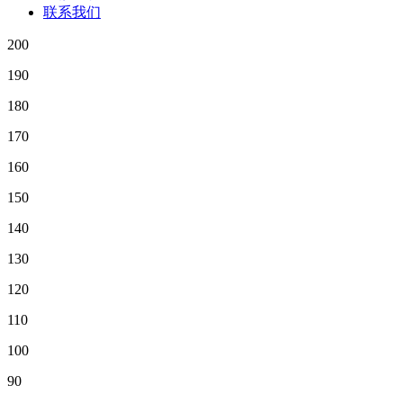
联系我们
200
190
180
170
160
150
140
130
120
110
100
90