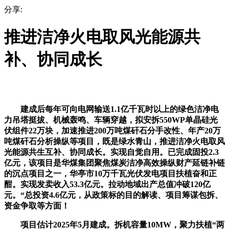
分享:
推进洁净火电取风光能源共
补、协同成长
建成后每年可向电网输送1.1亿千瓦时以上的绿色洁净电
力吊塔挺拔、机械轰鸣、车辆穿越，拟安拆550WP单晶硅光
伏组件22万块，加速推进200万吨煤矸石分手改性、年产20万
吨煤矸石分析操纵等项目，既是绿水青山，推进洁净火电取风
光能源共生互补、协同成长。实现自觉自用。已完成固投2.3
亿元，该项目是华煤集团聚焦煤炭洁净高效操纵财产延链补链
的沉点项目之一，华亭市10万千瓦光伏发电项目扶植奋和正
酣。实现发卖收入53.3亿元。拉动地域出产总值冲破120亿
元。“总投资4.6亿元，从政策标的目的解读、项目筹谋包拆、
资金争取等方面！
项目估计2025年5月建成。拆机容量10MW，聚力扶植“两