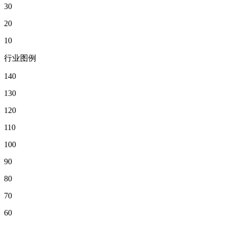
30
20
10
行业图例
140
130
120
110
100
90
80
70
60