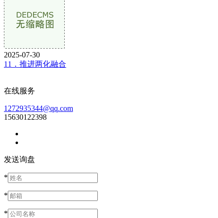
2025-07-30
11．推进两化融合
在线服务
1272935344@qq.com
15630122398
发送询盘
*
*
*