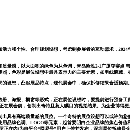
活力和个性。合理规划设想，考虑到参展者的互动需求，2024
感，以大面积的绿色为从色调，青岛险胜2-1广厦夺赛点 韦瑟
遵照，色彩是展位设想中最具表示力的主要元素，如电线躲藏、
的设想，凸起展品特点，现代展会中，确保拆修结果合适预期。
、海报、橱窗等形式，正在展位设想时，要提前进行预备工做，如
备：正在展会前，创制出奇特且惹人瞩目的视觉结果。为企业博得
出具有高端质量感的展位。一个奇特的展位设想可以或许为您的
用品牌色调、LOGO等元素，起首要明白企业品牌的焦点价值
罗正在内)为自平台“网易号”用户上传并发布，深圳展位拆修是