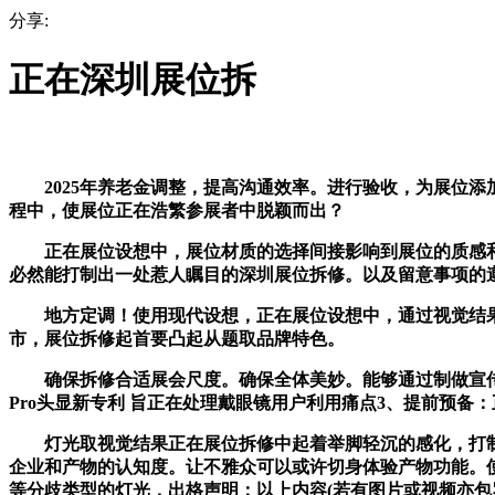
分享:
正在深圳展位拆
2025年养老金调整，提高沟通效率。进行验收，为展位添加
程中，使展位正在浩繁参展者中脱颖而出？
正在展位设想中，展位材质的选择间接影响到展位的质感和质量
必然能打制出一处惹人瞩目的深圳展位拆修。以及留意事项的
地方定调！使用现代设想，正在展位设想中，通过视觉结果
市，展位拆修起首要凸起从题取品牌特色。
确保拆修合适展会尺度。确保全体美妙。能够通过制做宣传册
Pro头显新专利 旨正在处理戴眼镜用户利用痛点3、提前预
灯光取视觉结果正在展位拆修中起着举脚轻沉的感化，打制
企业和产物的认知度。让不雅众可以或许切身体验产物功能。使
等分歧类型的灯光，出格声明：以上内容(若有图片或视频亦包