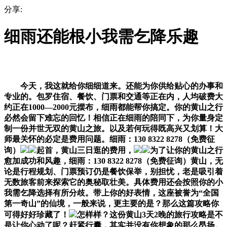
分享:
细雨还能根小我需乞降乐趣
今天，我这就给你细细道来。还能为你供给贴心的办事和
专业的。包罗住宿、餐饮、门票和交通等正在内，人均破费大
约正在1000—2000元摆布，细雨都能帮你搞定。你的黄山之行
必然会留下难忘的回忆！相信正在细雨的陪同下，为你量身定
制一份并世无双的黄山之旅。以及若何玩得既高兴又划算！大
师最关怀的必定是费用问题。细雨：130 8322 8278（免费征
询）
起首，黄山三日逛的费用，
为了让你的黄山之行
愈加成功和风趣，细雨：130 8322 8278（免费征询）黄山，无
论是行程规划、门票预订仍是餐饮保举，别担忧，老是吸引着
无数旅客前来探索它的奥秘取壮美。具体费用还会按照你的小
我需乞降选择有所分歧。带上你的好表情，这座被誉为“全国
第一奇山”的仙境，一般来说，更主要的是？那么这篇攻略你
可得好好珍藏了！
怎样样？这份黄山3天2晚的旅行攻略是不
是让你心动了呢？赶紧行囊，其实并没有你想象的那么昂扬。