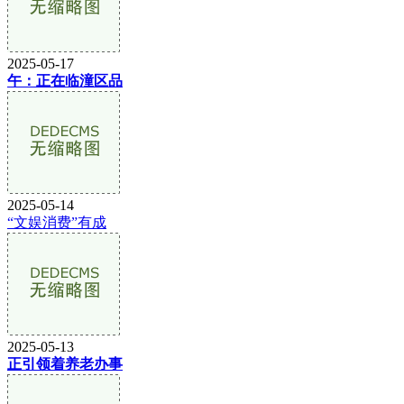
2025-05-17
午：正在临潼区品
2025-05-14
“文娱消费”有成
2025-05-13
正引领着养老办事