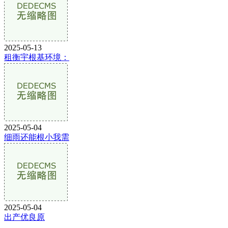
2025-05-13
租衡宇根基环境：
2025-05-04
细雨还能根小我需
2025-05-04
出产优良原