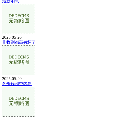
最新消息
2025-05-20
儿收到都高兴坏了
2025-05-20
各价钱和中内卷