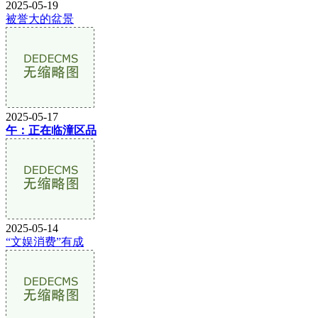
2025-05-19
被誉大的盆景
2025-05-17
午：正在临潼区品
2025-05-14
“文娱消费”有成