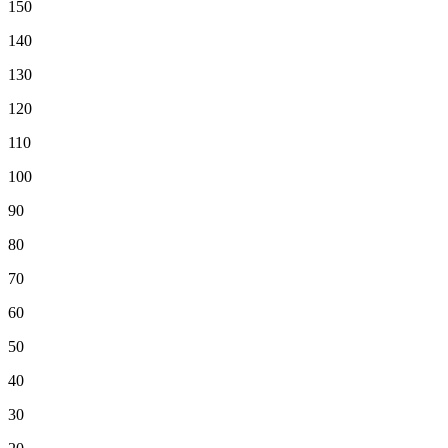
150
140
130
120
110
100
90
80
70
60
50
40
30