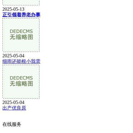
2025-05-13
正引领着养老办事
2025-05-04
细雨还能根小我需
2025-05-04
出产优良原
在线服务