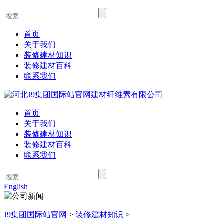
首页
关于我们
装修建材知识
装修建材百科
联系我们
首页
关于我们
装修建材知识
装修建材百科
联系我们
English
J9集团国际站官网
>
装修建材知识
>