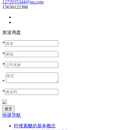
1272935344@qq.com
15630122398
发送询盘
*
*
*
*
*
快捷导航
纤维素醚的基本概念